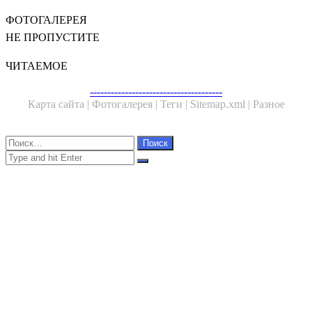
ФОТОГАЛЕРЕЯ
НЕ ПРОПУСТИТЕ
ЧИТАЕМОЕ
--------------------------------------
Карта сайта |
Фотогалерея |
Теги |
Sitemap.xml |
Разное
Close
Найти:
Close
Search
for